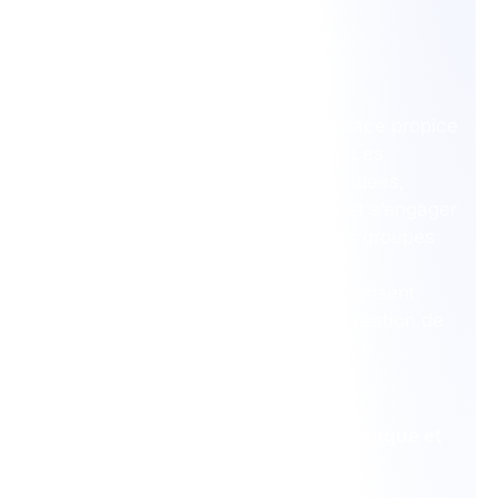
3. Accéder à l’Innovation et à la
Collaboration
Les réseaux sociaux offrent un espace propice
à l’innovation et à la collaboration. Les
entreprises peuvent échanger des idées,
trouver des partenaires potentiels et s’engager
dans des initiatives novatrices. Des groupes
de discussion aux collaborations
commerciales, ces plateformes favorisent
l’échange de connaissances et la création de
synergies pour stimuler la croissance
économique.
4. Promouvoir le Commerce Électronique et
l’Accessibilité