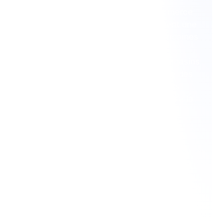
Avec la montée en puissance du commerce
électronique, les réseaux sociaux offrent une
vitrine parfaite pour les entreprises africaines
qui cherchent à vendre en ligne. Ces
plateformes facilitent la création de magasins
virtuels, augmentant ainsi l’accessibilité des
produits et services aux consommateurs
locaux et internationaux. Cela contribue à la
croissance du secteur du commerce
électronique sur le continent.
5. Renforcer la Communication et
l’Engagement Client
Les réseaux sociaux permettent aux
entreprises de renforcer leur communication
avec les clients. La rapidité et la facilité de