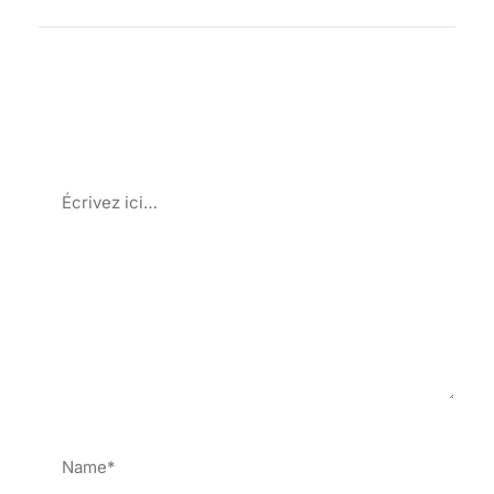
Laisser Un Commentaire
Votre adresse e-mail ne sera pas publiée.
Les
champs obligatoires sont indiqués avec
*
Écrivez
ici…
Name*