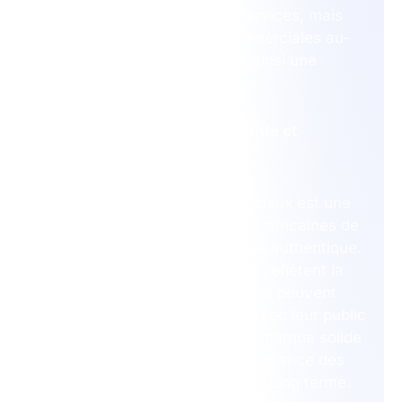
promouvoir leurs produits et services, mais
aussi établir des relations commerciales au-
delà des frontières, favorisant ainsi une
croissance plus rapide
2. Créer une Marque Engageante et
Authentique
La narration sur les réseaux sociaux est une
opportunité pour les entreprises africaines de
partager leur histoire de manière authentique.
En partageant des contenus qui reflètent la
culture locale et les valeurs, elles peuvent
établir des liens plus profonds avec leur public
cible. Cela crée une identité de marque solide
et engageante, renforçant la confiance des
consommateurs et leur fidélité à long terme.