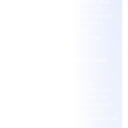
Dans cet article, nous explorerons en détail
l’importance capitale des réseaux sociaux
pour les entreprises africaines. Nous verrons
comment ces plateformes contribuent à
stimuler la croissance, à faciliter la
communication et à ouvrir de nouvelles
opportunités commerciales.
1. Connecter avec les Marchés Locaux et
Internationau
x
Les réseaux sociaux permettent aux
entreprises africaines de se connecter avec
des marchés locaux et internationaux. Ces
plateformes offrent une visibilité mondiale à
moindre coût, facilitant ainsi l’accès à de
nouveaux clients et partenaires potentiels. Les
entreprises peuvent non seulement