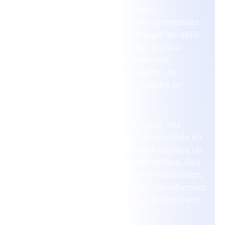
catalyseur pour le développement
économique et la croissance des entreprises
sur ce continent dynamique. Malgré les défis
socio-économiques, les réseaux sociaux
offrent aux entreprises africaines une
opportunité unique de se connecter, de
promouvoir leur marque et d’atteindre un
public plus large.
Le tissu social diversifié de l’Afrique, ses
communautés florissantes et ses marchés en
pleine expansion font des réseaux sociaux un
outil incontournable pour les entreprises. Ces
plateformes offrent une voie vers l’innovation,
la visibilité et la création de liens, transformant
ainsi le paysage entrepreneurial du continent.