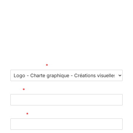
marque.
Ne tardez pas, commencez dès aujourd’hui à
exploiter la force des réseaux sociaux pour
propulser votre entreprise vers de nouveaux
sommets et offrir une expérience client
exceptionnelle.
Type de projet
*
Nom
*
E-mail
*