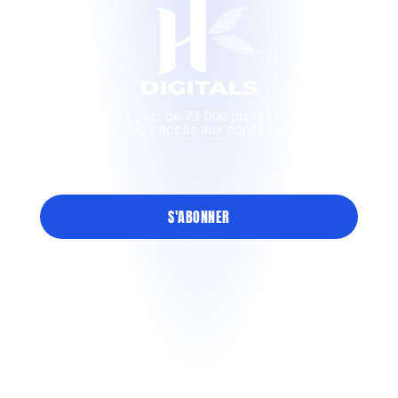
Rejoignez plus de 73 000 professionnels
pour avoir accès aux conseils 360
Email
S'ABONNER
Ressources
A propos de HK
Nos Projets
Blog
Contact
Services