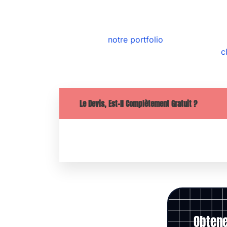
Peut-être avez-vous d’autres questions, pou
sûr visiter
notre portfolio
et découvrir l’e
êtes à la recherche de
c
Le Devis, Est-Il Complètement Gratuit ?
Oui, le devis est complètement gratu
Obtene