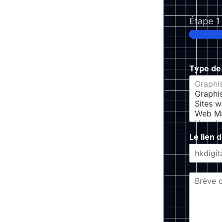
Étape
1
Type de
Le lien 