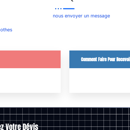
r toutes n’hésitez pas à
nous envoyer un message
, ou si v
nsemble de nos services.
Je vous invite également à découv
lothes
, notre plateforme est votre meilleur choix ! Le plus 
Comment Faire Pour Recevoi
it.
Pour recevoir un devi
z Votre Dévis