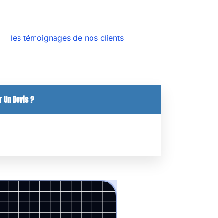
ous ne l’avez pas déjà fait, vous pouvez bien
rir
les témoignages de nos clients
.Si vous
grand centre commercial !
r Un Devis ?
s, veuillez remplir ce formulaire.