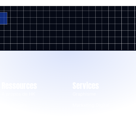
t
Ressources
Services
A propos de HK
Graphisme
Nos Projets
Marketing Digital
Blog
Sites web & Applis
Contact
IA & Automatisation